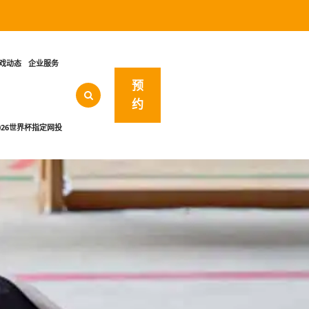
戏动态
企业服务
预
约
026世界杯指定网投